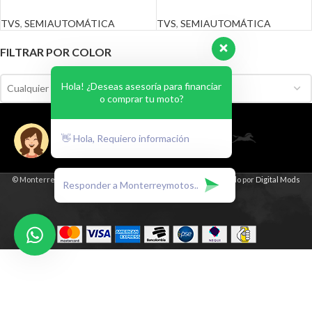
TVS
,
SEMIAUTOMÁTICA
TVS
,
SEMIAUTOMÁTICA
FILTRAR POR COLOR
Hola! ¿Deseas asesoría para financiar
Cualquier Color
o comprar tu moto?
👋 Hola, Requiero información
© Monterrey Motos. Todos los derechos reservados. | Diseñado por
Digital Mods
Agency